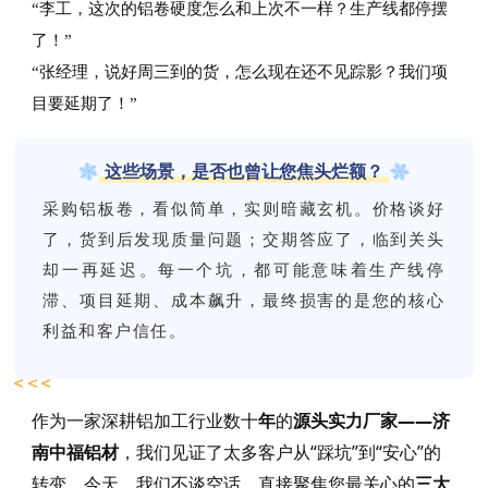
“李工，这次的铝卷硬度怎么和上次不一样？生产线都停摆
了！”
“张经理，说好周三到的货，怎么现在还不见踪影？我们项
目要延期了！”
这些场景，是否也曾让您焦头烂额？
采购铝板卷，看似简单，实则暗藏玄机。价格谈好
了，货到后发现质量问题；交期答应了，临到关头
却一再延迟。每一个坑，都可能意味着生产线停
滞、项目延期、成本飙升，最终损害的是您的核心
利益和客户信任。
作为一家深耕铝加工行业
年
的
源头实力厂家
——济
数十
南中福铝材
，我们见证了太多客户从“踩坑”到“安心”的
转变。今天，我们不谈空话，直接聚焦您最关心的
三大