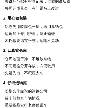
·
关键环节都有检查记录，谁做的谁负责
·
每周开质量会，有问题马上改进
2.
用心做包装
·
铝卷先用软膜包一层，再用厚纸包
·
边角加上专用护角，防止磕碰
·
木托盘要结实平整，运输不晃动
3.
认真管仓库
·
仓库地面干净，不堆放杂物
·
不同规格分开存放，方便取用
·
先进先出，不积压太久
4.
仔细选物流
·
长期合作靠谱的运输公司
·
装车前检查车辆情况
·
重要货品安排老师傅跟车