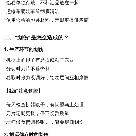
·
铝卷单独存放，不和油品放在一起
·
运输车辆装车前彻底清洁
·
使用合格的包装材料，定期更换供应商
二、
“划伤”是怎么造成的？
1.
生产环节的划伤
·
机器上的辊子有磨损或粘了东西
·
分切时刀片不够锋利
·
卷取时张力没调好，铝卷层间互相摩擦
【我们注意这些】
·
每天检查机器辊子，有问题马上处理
·
刀片定期更换，保证切割质量
·
老师傅负责调整张力，避免层间划伤
2.
搬运储存时的划伤